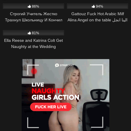
86%
94%
Строгий Учитель Жестко
Gattouz Fuck Hot Arabic Milf
Трахнул Школьницу И Кончил
Alina Angel on the table الينا انجل
Ей В Рот Сюжет И Разговоры
تنتاك من يوسف التونسي على
32K
15:30
POV
الطاوله
81%
Ella Reese and Katrina Colt Get
Naughty at the Wedding
Reception