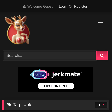
Skip
Welcome Guest
Login
Or
Register
to
content
Tag:
table
31K
31:30
76K
23:28